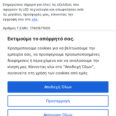
Ενημερώσου σήμερα για όλες τις εξελίξεις που
αφορούν τη LED τεχνολογία και επωφελήσου από
τις μεγάλες προσφορές μας, κάνοντας την
εγγραφή σου στο
site.
Aριθμός Γ.Ε.ΜΗ.: 17401671000
Επικοινωνία
Εκτιμούμε το απόρρητό σας.
Ρόδου 133, Αθήνα 10443
Χρησιμοποιούμε cookies για να βελτιώσουμε την
(+30) 211 725 5427
εμπειρία σας, να προσφέρουμε προσωποποιημένες
sales@lightingexpert.gr
διαφημίσεις ή περιεχόμενο και να αναλύσουμε την
κίνηση μας. Κάνοντας κλικ στο "Αποδοχή Όλων",
συναινείτε στη χρήση των cookies από εμάς.
Χρήσιμες Σελίδες
Αποδοχή Όλων
Ο Λογαριασμός μου
Προϊόντα
Προσαρμογή
Όροι Χρήσης
Τρόποι Αποστολής
Απόρριψη Όλων