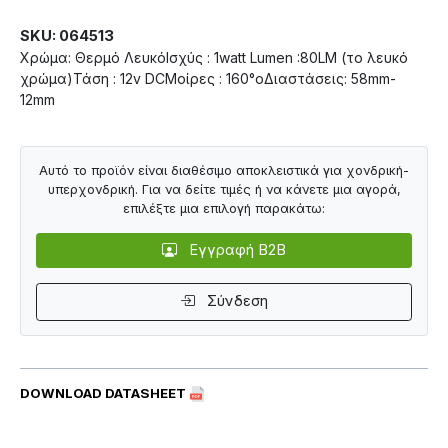
SKU: 064513
Χρώμα: Θερμό ΛευκόΙσχύς : 1watt Lumen :80LM (το λευκό
χρώμα)Τάση : 12v DCΜοίρες : 160°oΔιαστάσεις: 58mm-
12mm
Αυτό το προϊόν είναι διαθέσιμο αποκλειστικά για χονδρική-
υπερχονδρική. Για να δείτε τιμές ή να κάνετε μια αγορά,
επιλέξτε μια επιλογή παρακάτω:
Εγγραφή B2B
Σύνδεση
DOWNLOAD DATASHEET