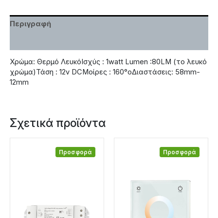
Περιγραφή
Χαρακτηριστικά
Χρώμα: Θερμό ΛευκόΙσχύς : 1watt Lumen :80LM (το λευκό
χρώμα)Τάση : 12v DCΜοίρες : 160°oΔιαστάσεις: 58mm-
12mm
Σχετικά προϊόντα
Προσφορά
Προσφορά