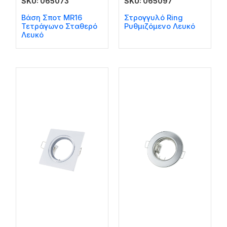
SKU: 065073
SKU: 065097
Βάση Σποτ MR16
Στρογγυλό Ring
Τετράγωνο Σταθερό
Ρυθμιζόμενο Λευκό
Λευκό