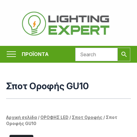
Μετάβαση
στο
περιεχόμενο
ΠΡΟΪΟΝΤΑ
Σποτ Οροφής GU10
Αρχική σελίδα
/
ΟΡΟΦΗΣ LED
/
Σποτ Οροφής
/ Σποτ
Οροφής GU10