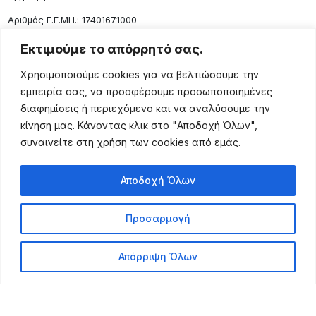
Aριθμός Γ.Ε.ΜΗ.: 17401671000
Επικοινωνία
Εκτιμούμε το απόρρητό σας.
Ρόδου 133, Αθήνα 10443
Χρησιμοποιούμε cookies για να βελτιώσουμε την
(+30) 211 725 5427
εμπειρία σας, να προσφέρουμε προσωποποιημένες
sales@lightingexpert.gr
διαφημίσεις ή περιεχόμενο και να αναλύσουμε την
κίνηση μας. Κάνοντας κλικ στο "Αποδοχή Όλων",
συναινείτε στη χρήση των cookies από εμάς.
Χρήσιμες Σελίδες
Αποδοχή Όλων
Ο Λογαριασμός μου
Προϊόντα
Προσαρμογή
Όροι Χρήσης
Τρόποι Αποστολής
Απόρριψη Όλων
Τρόποι Πληρωμής
Πολιτική Επιστροφής
Powered by Leo Michalopoulos