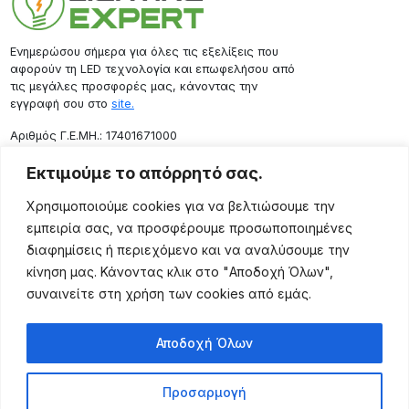
Ενημερώσου σήμερα για όλες τις εξελίξεις που
αφορούν τη LED τεχνολογία και επωφελήσου από
τις μεγάλες προσφορές μας, κάνοντας την
εγγραφή σου στο
site.
Aριθμός Γ.Ε.ΜΗ.: 17401671000
Επικοινωνία
Εκτιμούμε το απόρρητό σας.
Ρόδου 133, Αθήνα 10443
Χρησιμοποιούμε cookies για να βελτιώσουμε την
(+30) 211 725 5427
εμπειρία σας, να προσφέρουμε προσωποποιημένες
sales@lightingexpert.gr
διαφημίσεις ή περιεχόμενο και να αναλύσουμε την
κίνηση μας. Κάνοντας κλικ στο "Αποδοχή Όλων",
συναινείτε στη χρήση των cookies από εμάς.
Χρήσιμες Σελίδες
Αποδοχή Όλων
Ο Λογαριασμός μου
Προϊόντα
Προσαρμογή
Όροι Χρήσης