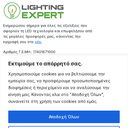
Ενημερώσου σήμερα για όλες τις εξελίξεις που
αφορούν τη LED τεχνολογία και επωφελήσου από
τις μεγάλες προσφορές μας, κάνοντας την
εγγραφή σου στο
site.
Aριθμός Γ.Ε.ΜΗ.: 17401671000
Επικοινωνία
Εκτιμούμε το απόρρητό σας.
Ρόδου 133, Αθήνα 10443
Χρησιμοποιούμε cookies για να βελτιώσουμε την
(+30) 211 725 5427
εμπειρία σας, να προσφέρουμε προσωποποιημένες
sales@lightingexpert.gr
διαφημίσεις ή περιεχόμενο και να αναλύσουμε την
κίνηση μας. Κάνοντας κλικ στο "Αποδοχή Όλων",
συναινείτε στη χρήση των cookies από εμάς.
Χρήσιμες Σελίδες
Αποδοχή Όλων
Ο Λογαριασμός μου
Προϊόντα