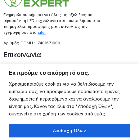
Ενημερώσου σήμερα για όλες τις εξελίξεις που
αφορούν τη LED τεχνολογία και επωφελήσου από
τις μεγάλες προσφορές μας, κάνοντας την
εγγραφή σου στο
site.
Aριθμός Γ.Ε.ΜΗ.: 17401671000
Επικοινωνία
Ρόδου 133, Αθήνα 10443
Εκτιμούμε το απόρρητό σας.
(+30) 211 725 5427
sales@lightingexpert.gr
Χρησιμοποιούμε cookies για να βελτιώσουμε την
εμπειρία σας, να προσφέρουμε προσωποποιημένες
διαφημίσεις ή περιεχόμενο και να αναλύσουμε την
Χρήσιμες Σελίδες
κίνηση μας. Κάνοντας κλικ στο "Αποδοχή Όλων",
συναινείτε στη χρήση των cookies από εμάς.
Ο Λογαριασμός μου
Προϊόντα
Αποδοχή Όλων
Όροι Χρήσης