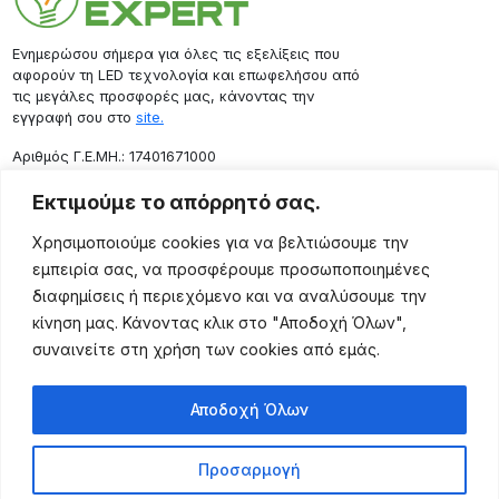
Ενημερώσου σήμερα για όλες τις εξελίξεις που
αφορούν τη LED τεχνολογία και επωφελήσου από
τις μεγάλες προσφορές μας, κάνοντας την
εγγραφή σου στο
site.
Aριθμός Γ.Ε.ΜΗ.: 17401671000
Επικοινωνία
Εκτιμούμε το απόρρητό σας.
Ρόδου 133, Αθήνα 10443
Χρησιμοποιούμε cookies για να βελτιώσουμε την
(+30) 211 725 5427
εμπειρία σας, να προσφέρουμε προσωποποιημένες
sales@lightingexpert.gr
διαφημίσεις ή περιεχόμενο και να αναλύσουμε την
κίνηση μας. Κάνοντας κλικ στο "Αποδοχή Όλων",
συναινείτε στη χρήση των cookies από εμάς.
Χρήσιμες Σελίδες
Αποδοχή Όλων
Ο Λογαριασμός μου
Προϊόντα
Προσαρμογή
Όροι Χρήσης