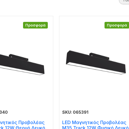
Προσφορά
Προσφορά
5340
SKU: 065391
νητικός Προβολέας
LED Μαγνητικός Προβολέας
ck 12W Θερμό Λευκό
M35 Track 12W Φυσικό Λευκό