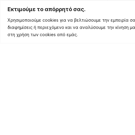
Φωτεινή Ροή
Εκτιμούμε το απόρρητό σας.
Χρησιμοποιούμε cookies για να βελτιώσουμε την εμπειρία 
διαφημίσεις ή περιεχόμενο και να αναλύσουμε την κίνηση μ
Πιστοποίηση
στη χρήση των cookies από εμάς.
Τάση Εξόδου
Θερμοκρασία Χρώματος
Τύπος LED
Διάμετρος Οπής