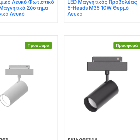
μμικό Λευκό Φωτιστικό
LED Μαγνητικός Προβολέας
 Μαγνητικό Σύστημα
5-Heads M35 10W Θερμό
ικό Λευκό
Λευκό
Προσφορά
Προσφορά
5263
SKU: 065344