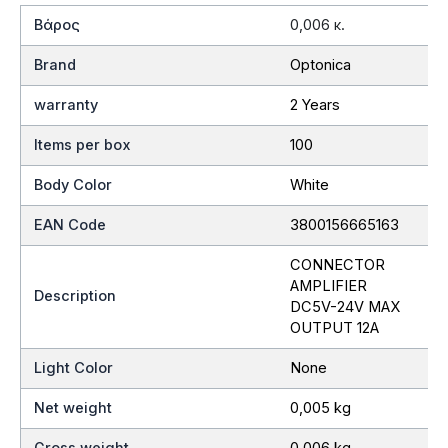
Βάρος
0,006 κ.
Brand
Optonica
warranty
2 Years
Items per box
100
Body Color
White
EAN Code
3800156665163
CONNECTOR
AMPLIFIER
Description
DC5V-24V MAX
OUTPUT 12A
Light Color
None
Net weight
0,005 kg
Gross weight
0,006 kg