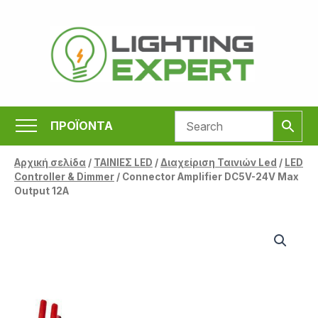
Μετάβαση
στο
περιεχόμενο
ΠΡΟΪΟΝΤΑ
Αρχική σελίδα
/
ΤΑΙΝΙΕΣ LED
/
Διαχείριση Ταινιών Led
/
LED
Controller & Dimmer
/ Connector Amplifier DC5V-24V Max
Output 12A