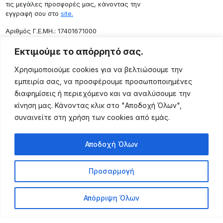
τις μεγάλες προσφορές μας, κάνοντας την
εγγραφή σου στο
site.
Aριθμός Γ.Ε.ΜΗ.: 17401671000
Επικοινωνία
Εκτιμούμε το απόρρητό σας.
Ρόδου 133, Αθήνα 10443
Χρησιμοποιούμε cookies για να βελτιώσουμε την
(+30) 211 725 5427
εμπειρία σας, να προσφέρουμε προσωποποιημένες
sales@lightingexpert.gr
διαφημίσεις ή περιεχόμενο και να αναλύσουμε την
κίνηση μας. Κάνοντας κλικ στο "Αποδοχή Όλων",
συναινείτε στη χρήση των cookies από εμάς.
Χρήσιμες Σελίδες
Αποδοχή Όλων
Ο Λογαριασμός μου
Προϊόντα
Προσαρμογή
Όροι Χρήσης
Τρόποι Αποστολής
Απόρριψη Όλων
Τρόποι Πληρωμής
Πολιτική Επιστροφής