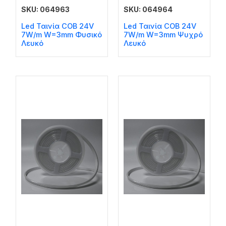
SKU: 064963
SKU: 064964
Led Ταινία COB 24V
Led Ταινία COB 24V
7W/m W=3mm Φυσικό
7W/m W=3mm Ψυχρό
Λευκό
Λευκό