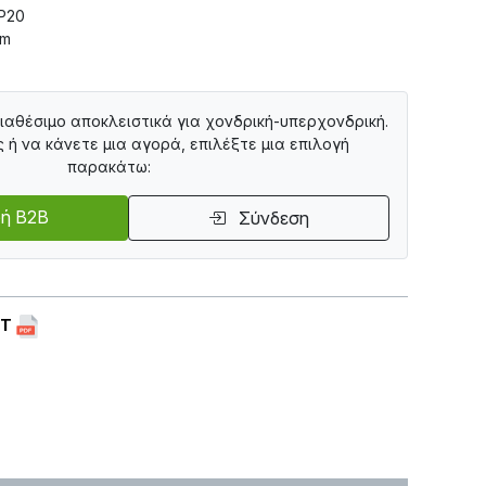
IP20
mm
διαθέσιμο αποκλειστικά για χονδρική-υπερχονδρική.
ς ή να κάνετε μια αγορά, επιλέξτε μια επιλογή
παρακάτω:
ή B2B
Σύνδεση
ET