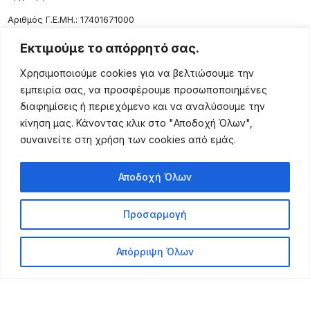
Aριθμός Γ.Ε.ΜΗ.: 17401671000
Επικοινωνία
Εκτιμούμε το απόρρητό σας.
Ρόδου 133, Αθήνα 10443
Χρησιμοποιούμε cookies για να βελτιώσουμε την
(+30) 211 725 5427
εμπειρία σας, να προσφέρουμε προσωποποιημένες
sales@lightingexpert.gr
διαφημίσεις ή περιεχόμενο και να αναλύσουμε την
κίνηση μας. Κάνοντας κλικ στο "Αποδοχή Όλων",
συναινείτε στη χρήση των cookies από εμάς.
Χρήσιμες Σελίδες
Αποδοχή Όλων
Ο Λογαριασμός μου
Προϊόντα
Προσαρμογή
Όροι Χρήσης
Τρόποι Αποστολής
Απόρριψη Όλων
Τρόποι Πληρωμής
Πολιτική Επιστροφής
Powered by Leo Michalopoulos