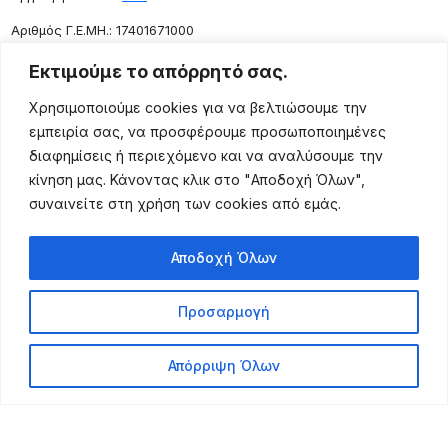
Aριθμός Γ.Ε.ΜΗ.: 17401671000
Επικοινωνία
Εκτιμούμε το απόρρητό σας.
Ρόδου 133, Αθήνα 10443
Χρησιμοποιούμε cookies για να βελτιώσουμε την
(+30) 211 725 5427
εμπειρία σας, να προσφέρουμε προσωποποιημένες
sales@lightingexpert.gr
διαφημίσεις ή περιεχόμενο και να αναλύσουμε την
κίνηση μας. Κάνοντας κλικ στο "Αποδοχή Όλων",
συναινείτε στη χρήση των cookies από εμάς.
Χρήσιμες Σελίδες
Αποδοχή Όλων
Ο Λογαριασμός μου
Προϊόντα
Προσαρμογή
Όροι Χρήσης
Τρόποι Αποστολής
Απόρριψη Όλων
Τρόποι Πληρωμής
Πολιτική Επιστροφής
Powered by Leo Michalopoulos