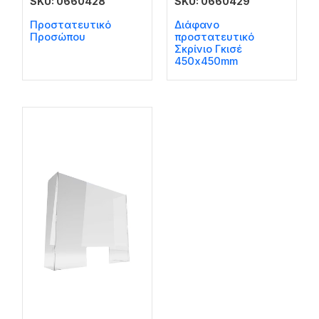
SKU: 0660428
SKU: 0660429
Προστατευτικό
Διάφανο
Προσώπου
προστατευτικό
Σκρίνιο Γκισέ
450x450mm