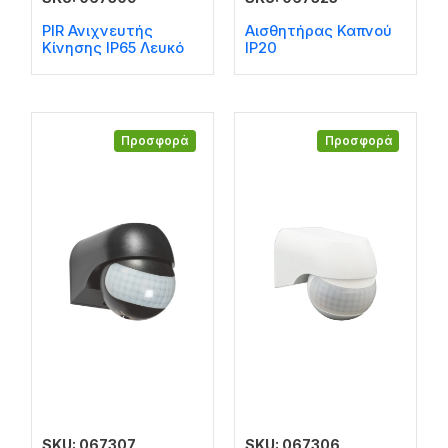
PIR Ανιχνευτής
Αισθητήρας Καπνού
Κίνησης IP65 Λευκό
IP20
Προσφορά
Προσφορά
SKU: 067307
SKU: 067306