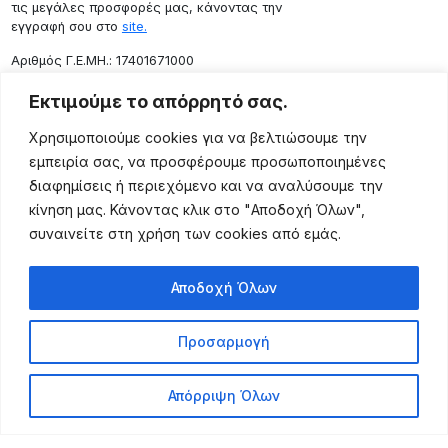
τις μεγάλες προσφορές μας, κάνοντας την
εγγραφή σου στο
site.
Aριθμός Γ.Ε.ΜΗ.: 17401671000
Επικοινωνία
Εκτιμούμε το απόρρητό σας.
Ρόδου 133, Αθήνα 10443
Χρησιμοποιούμε cookies για να βελτιώσουμε την
(+30) 211 725 5427
εμπειρία σας, να προσφέρουμε προσωποποιημένες
sales@lightingexpert.gr
διαφημίσεις ή περιεχόμενο και να αναλύσουμε την
κίνηση μας. Κάνοντας κλικ στο "Αποδοχή Όλων",
συναινείτε στη χρήση των cookies από εμάς.
Χρήσιμες Σελίδες
Αποδοχή Όλων
Ο Λογαριασμός μου
Προϊόντα
Προσαρμογή
Όροι Χρήσης
Τρόποι Αποστολής
Απόρριψη Όλων
Τρόποι Πληρωμής
Πολιτική Επιστροφής