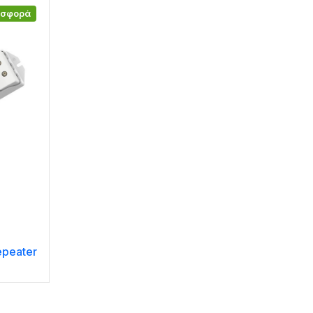
οσφορά
epeater