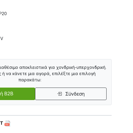
IP20
2V
διαθέσιμο αποκλειστικά για χονδρική-υπερχονδρική.
ς ή να κάνετε μια αγορά, επιλέξτε μια επιλογή
παρακάτω:
ή B2B
Σύνδεση
ET