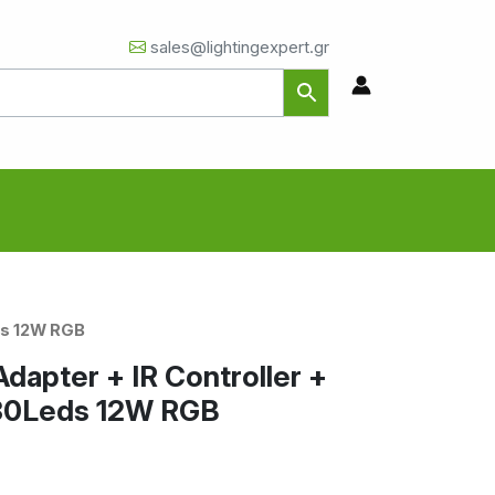
sales@lightingexpert.gr
ds 12W RGB
Adapter + IR Controller +
30Leds 12W RGB