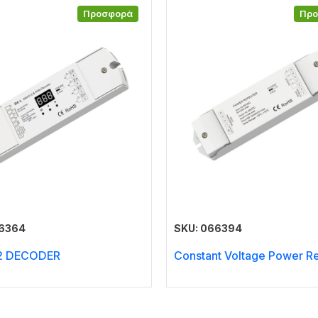
Προσφορά
Πρ
66364
SKU: 066394
2 DECODER
Constant Voltage Power R