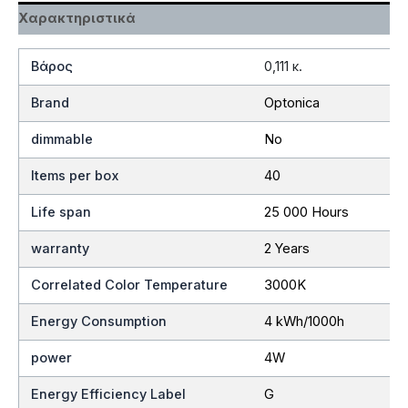
Χαρακτηριστικά
Βάρος
0,111 κ.
Brand
Optonica
dimmable
No
Items per box
40
Life span
25 000 Hours
warranty
2 Years
Correlated Color Temperature
3000K
Energy Consumption
4 kWh/1000h
power
4W
Energy Efficiency Label
G