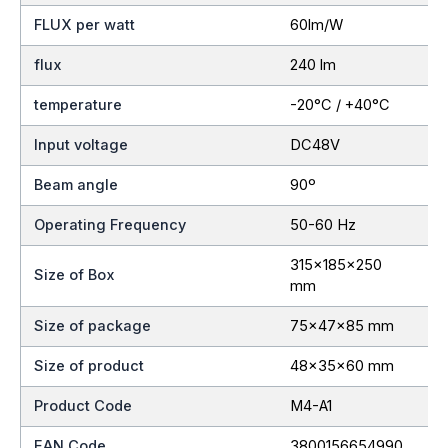
FLUX per watt
60lm/W
flux
240 lm
temperature
-20°C / +40°C
Input voltage
DC48V
Beam angle
90º
Operating Frequency
50-60 Hz
315x185x250
Size of Box
mm
Size of package
75x47x85 mm
Size of product
48x35x60 mm
Product Code
M4-A1
EAN Code
3800156654990