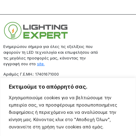
Ενημερώσου σήμερα για όλες τις εξελίξεις που
αφορούν τη LED τεχνολογία και επωφελήσου από
τις μεγάλες προσφορές μας, κάνοντας την
εγγραφή σου στο
site.
Aριθμός Γ.Ε.ΜΗ.: 17401671000
Επικοινωνία
Εκτιμούμε το απόρρητό σας.
Ρόδου 133, Αθήνα 10443
Χρησιμοποιούμε cookies για να βελτιώσουμε την
(+30) 211 725 5427
εμπειρία σας, να προσφέρουμε προσωποποιημένες
sales@lightingexpert.gr
διαφημίσεις ή περιεχόμενο και να αναλύσουμε την
κίνηση μας. Κάνοντας κλικ στο "Αποδοχή Όλων",
συναινείτε στη χρήση των cookies από εμάς.
Χρήσιμες Σελίδες