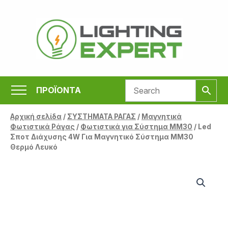
Μετάβαση
στο
περιεχόμενο
ΠΡΟΪΟΝΤΑ
Αρχική σελίδα
/
ΣΥΣΤΗΜΑΤΑ ΡΑΓΑΣ
/
Μαγνητικά
Φωτιστικά Ράγας
/
Φωτιστικά για Σύστημα MM30
/ Led
Σποτ Διάχυσης 4W Για Μαγνητικό Σύστημα MM30
Θερμό Λευκό