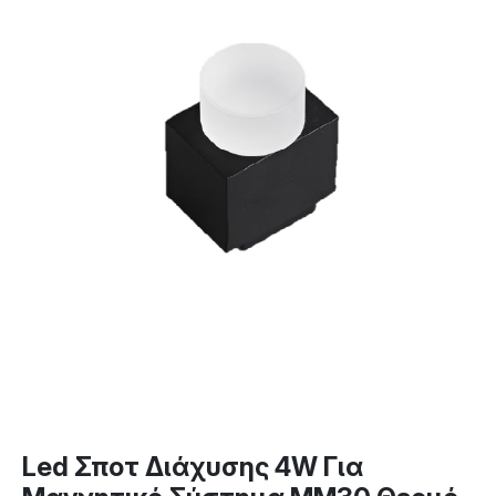
Led Σποτ Διάχυσης 4W Για