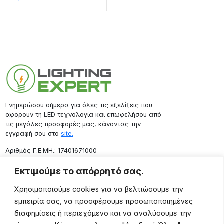
Ενημερώσου σήμερα για όλες τις εξελίξεις που
αφορούν τη LED τεχνολογία και επωφελήσου από
τις μεγάλες προσφορές μας, κάνοντας την
εγγραφή σου στο
site.
Aριθμός Γ.Ε.ΜΗ.: 17401671000
Επικοινωνία
Εκτιμούμε το απόρρητό σας.
Ρόδου 133, Αθήνα 10443
Χρησιμοποιούμε cookies για να βελτιώσουμε την
(+30) 211 725 5427
εμπειρία σας, να προσφέρουμε προσωποποιημένες
sales@lightingexpert.gr
διαφημίσεις ή περιεχόμενο και να αναλύσουμε την