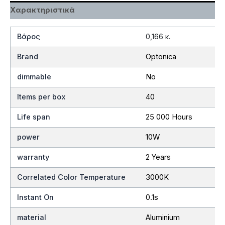
Χαρακτηριστικά
Βάρος
0,166 κ.
Brand
Optonica
dimmable
No
Items per box
40
Life span
25 000 Hours
power
10W
warranty
2 Years
Correlated Color Temperature
3000K
Instant On
0.1s
material
Aluminium