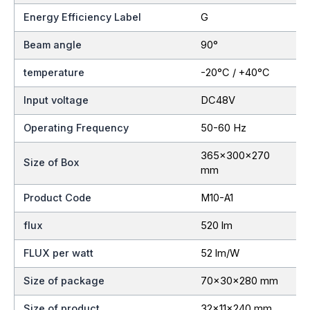
Energy Efficiency Label
G
Beam angle
90°
temperature
-20°C / +40°C
Input voltage
DC48V
Operating Frequency
50-60 Hz
365x300x270
Size of Box
mm
Product Code
M10-A1
flux
520 lm
FLUX per watt
52 lm/W
Size of package
70x30x280 mm
Size of product
32x11x240 mm