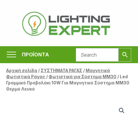
Μετάβαση
στο
περιεχόμενο
ΠΡΟΪΟΝΤΑ
Αρχική σελίδα
/
ΣΥΣΤΗΜΑΤΑ ΡΑΓΑΣ
/
Μαγνητικά
Φωτιστικά Ράγας
/
Φωτιστικά για Σύστημα MM30
/ Led
Γραμμικό Προβολάκι 10W Για Μαγνητικό Σύστημα MM30
Θερμό Λευκό