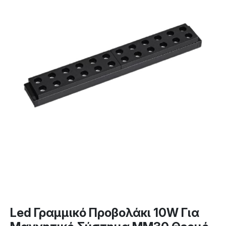
Led Γραμμικό Προβολάκι 10W Για