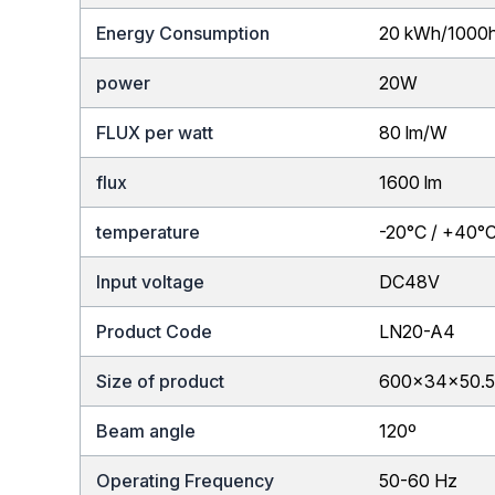
Energy Consumption
20 kWh/1000
power
20W
FLUX per watt
80 lm/W
flux
1600 lm
temperature
-20°C / +40°
Input voltage
DC48V
Product Code
LN20-A4
Size of product
600x34x50.
Beam angle
120º
Operating Frequency
50-60 Hz