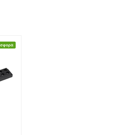
οσφορά