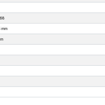
668
5 mm
mm