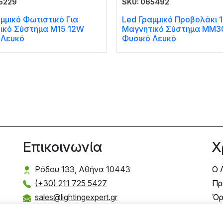
5229
SKU: 065492
μμικό Φωτιστικό Για
Led Γραμμικό Προβολάκι 
ικό Σύστημα Μ15 12W
Μαγνητικό Σύστημα MM3
 Λευκό
Φυσικό Λευκό
Επικοινωνία
Χ
Ρόδου 133, Αθήνα 10443
Ο 
(+30) 211 725 5427
Πρ
sales@lightingexpert.gr
Όρ
Τρ