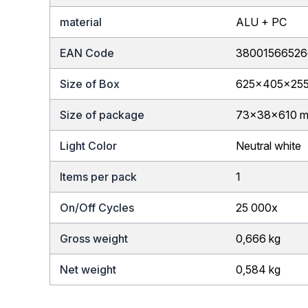
material
ALU + PC
EAN Code
3800156652
Size of Box
625x405x25
Size of package
73x38x610 
Light Color
Neutral white
Items per pack
1
On/Off Cycles
25 000x
Gross weight
0,666 kg
Net weight
0,584 kg