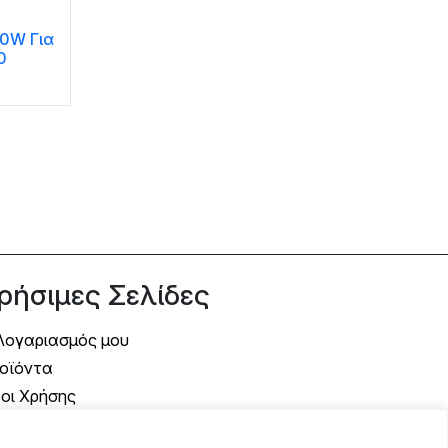
10W Για
0
ρήσιμες Σελίδες
Λογαριασμός μου
οϊόντα
οι Χρήσης
όποι Αποστολής