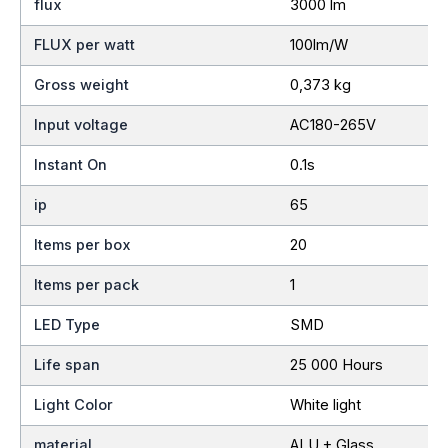
flux
3000 lm
FLUX per watt
100lm/W
Gross weight
0,373 kg
Input voltage
AC180-265V
Instant On
0.1s
ip
65
Items per box
20
Items per pack
1
LED Type
SMD
Life span
25 000 Hours
Light Color
White light
material
ALU + Glass