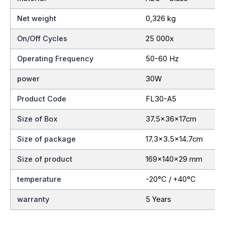
Net weight
0,326 kg
On/Off Cycles
25 000x
Operating Frequency
50-60 Hz
power
30W
Product Code
FL30-A5
Size of Box
37.5x36x17cm
Size of package
17.3×3.5×14.7cm
Size of product
169x140x29 mm
temperature
-20°C / +40°C
warranty
5 Years