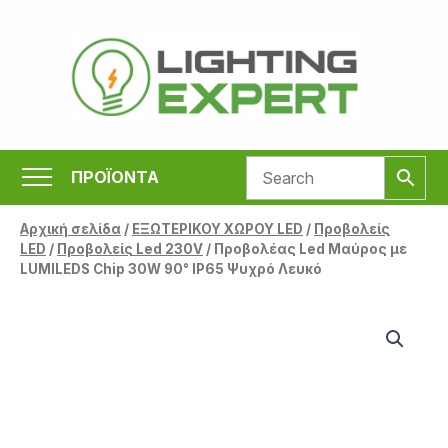
Μετάβαση
στο
περιεχόμενο
ΠΡΟΪΟΝΤΑ
Αρχική σελίδα
/
ΕΞΩΤΕΡΙΚΟΥ ΧΩΡΟΥ LED
/
Προβολείς
LED
/
Προβολείς Led 230V
/ Προβολέας Led Μαύρος με
LUMILEDS Chip 30W 90° IP65 Ψυχρό Λευκό