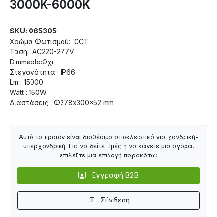
3000K-6000K
SKU: 065305
Χρώμα Φωτισμού: CCT
Τάση: AC220-277V
Dimmable:Οχι
Στεγανότητα : IP66
Lm : 15000
Watt : 150W
Διαστάσεις : Φ278x300x52 mm
Αυτό το προϊόν είναι διαθέσιμο αποκλειστικά για χονδρική-
υπερχονδρική. Για να δείτε τιμές ή να κάνετε μια αγορά,
επιλέξτε μια επιλογή παρακάτω:
Εγγραφή B2B
Σύνδεση