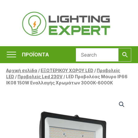
Μετάβαση
στο
περιεχόμενο
ΠΡΟΪΟΝΤΑ
Αρχική σελίδα
/
ΕΞΩΤΕΡΙΚΟΥ ΧΩΡΟΥ LED
/
Προβολείς
LED
/
Προβολείς Led 230V
/ LED Προβολέας Μάυρο IP66
IK08 150W Εναλλαγής Χρωμάτων 3000K-6000K