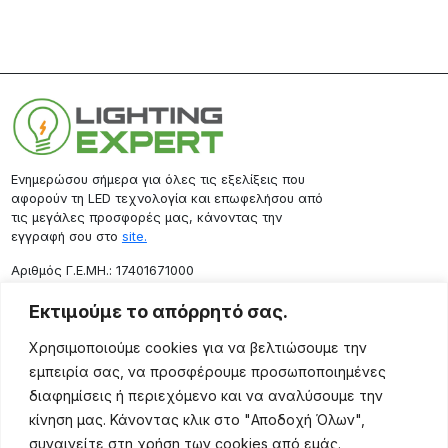
Ενημερώσου σήμερα για όλες τις εξελίξεις που
αφορούν τη LED τεχνολογία και επωφελήσου από
τις μεγάλες προσφορές μας, κάνοντας την
εγγραφή σου στο
site.
Aριθμός Γ.Ε.ΜΗ.: 17401671000
Επικοινωνία
Εκτιμούμε το απόρρητό σας.
Ρόδου 133, Αθήνα 10443
Χρησιμοποιούμε cookies για να βελτιώσουμε την
(+30) 211 725 5427
εμπειρία σας, να προσφέρουμε προσωποποιημένες
sales@lightingexpert.gr
διαφημίσεις ή περιεχόμενο και να αναλύσουμε την
κίνηση μας. Κάνοντας κλικ στο "Αποδοχή Όλων",
συναινείτε στη χρήση των cookies από εμάς.