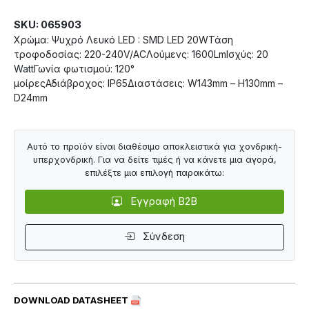
SKU: 065903
Χρώμα: Ψυχρό Λευκό LED : SMD LED 20WΤάση
τροφοδοσίας: 220-240V/ACΛούμενς: 1600LmΙσχύς: 20
WattΓωνία φωτισμού: 120°
μοίρεςΑδιάβροχος: IP65Διαστάσεις: W143mm – H130mm –
D24mm
Αυτό το προϊόν είναι διαθέσιμο αποκλειστικά για χονδρική-
υπερχονδρική. Για να δείτε τιμές ή να κάνετε μια αγορά,
επιλέξτε μια επιλογή παρακάτω:
Εγγραφή B2B
Σύνδεση
DOWNLOAD DATASHEET