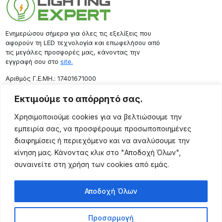
Ενημερώσου σήμερα για όλες τις εξελίξεις που
αφορούν τη LED τεχνολογία και επωφελήσου από
τις μεγάλες προσφορές μας, κάνοντας την
εγγραφή σου στο
site.
Aριθμός Γ.Ε.ΜΗ.: 17401671000
Επικοινωνία
Εκτιμούμε το απόρρητό σας.
Ρόδου 133, Αθήνα 10443
Χρησιμοποιούμε cookies για να βελτιώσουμε την
(+30) 211 725 5427
εμπειρία σας, να προσφέρουμε προσωποποιημένες
sales@lightingexpert.gr
διαφημίσεις ή περιεχόμενο και να αναλύσουμε την
κίνηση μας. Κάνοντας κλικ στο "Αποδοχή Όλων",
συναινείτε στη χρήση των cookies από εμάς.
Χρήσιμες Σελίδες
Αποδοχή Όλων
Ο Λογαριασμός μου
Προϊόντα
Προσαρμογή