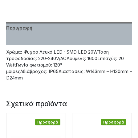
Περιγραφή
Χαρακτηριστικά
Χρώμα: Ψυχρό Λευκό LED : SMD LED 20WΤάση
τροφοδοσίας: 220-240V/ACΛούμενς: 1600LmΙσχύς: 20
WattΓωνία φωτισμού: 120°
μοίρεςΑδιάβροχος: IP65Διαστάσεις: W143mm – H130mm –
D24mm
Σχετικά προϊόντα
Προσφορά
Προσφορά