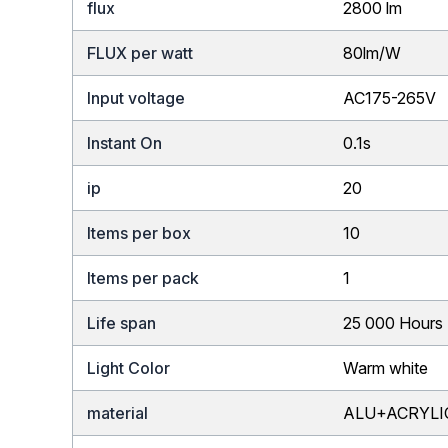
flux
2800 lm
FLUX per watt
80lm/W
Input voltage
AC175-265V
Instant On
0.1s
ip
20
Items per box
10
Items per pack
1
Life span
25 000 Hours
Light Color
Warm white
material
ALU+ACRYLI