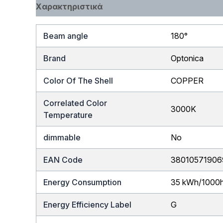
Χαρακτηριστικά
Beam angle
180°
Brand
Optonica
Color Of The Shell
COPPER
Correlated Color
3000K
Temperature
dimmable
No
EAN Code
38010571906
Energy Consumption
35 kWh/1000
Energy Efficiency Label
G