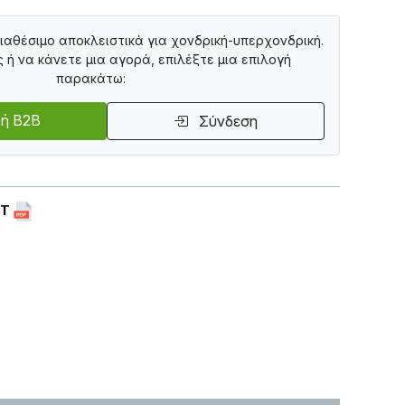
διαθέσιμο αποκλειστικά για χονδρική-υπερχονδρική.
ς ή να κάνετε μια αγορά, επιλέξτε μια επιλογή
παρακάτω:
ή B2B
Σύνδεση
ET