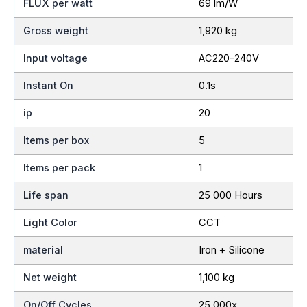
FLUX per watt
69 lm/W
Gross weight
1,920 kg
Input voltage
AC220-240V
Instant On
0.1s
ip
20
Items per box
5
Items per pack
1
Life span
25 000 Hours
Light Color
CCT
material
Iron + Silicone
Net weight
1,100 kg
On/Off Cycles
25 000x