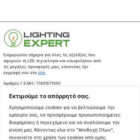
Ενημερώσου σήμερα για όλες τις εξελίξεις που
αφορούν τη LED τεχνολογία και επωφελήσου από
τις μεγάλες προσφορές μας, κάνοντας την
εγγραφή σου στο
site.
Aριθμός Γ.Ε.ΜΗ.: 17401671000
Επικοινωνία
Εκτιμούμε το απόρρητό σας.
Ρόδου 133, Αθήνα 10443
Χρησιμοποιούμε cookies για να βελτιώσουμε την
(+30) 211 725 5427
εμπειρία σας, να προσφέρουμε προσωποποιημένες
sales@lightingexpert.gr
διαφημίσεις ή περιεχόμενο και να αναλύσουμε την
κίνηση μας. Κάνοντας κλικ στο "Αποδοχή Όλων",
συναινείτε στη χρήση των cookies από εμάς.