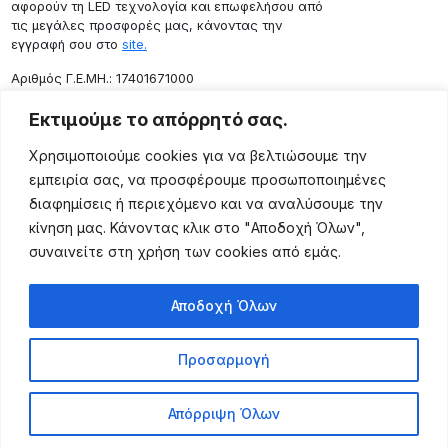
αφορούν τη LED τεχνολογία και επωφελήσου από
τις μεγάλες προσφορές μας, κάνοντας την
εγγραφή σου στο
site.
Aριθμός Γ.Ε.ΜΗ.: 17401671000
Επικοινωνία
Εκτιμούμε το απόρρητό σας.
Ρόδου 133, Αθήνα 10443
Χρησιμοποιούμε cookies για να βελτιώσουμε την
(+30) 211 725 5427
εμπειρία σας, να προσφέρουμε προσωποποιημένες
sales@lightingexpert.gr
διαφημίσεις ή περιεχόμενο και να αναλύσουμε την
κίνηση μας. Κάνοντας κλικ στο "Αποδοχή Όλων",
συναινείτε στη χρήση των cookies από εμάς.
Χρήσιμες Σελίδες
Αποδοχή Όλων
Ο Λογαριασμός μου
Προϊόντα
Προσαρμογή
Όροι Χρήσης
Τρόποι Αποστολής
Απόρριψη Όλων
Τρόποι Πληρωμής
Πολιτική Επιστροφής