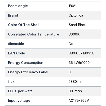
Beam angle
180°
Brand
Optonica
Color Of The Shell
Sand Black
Correlated Color Temperature
3000K
dimmable
No
EAN Code
3801057190358
Energy Consumption
36 kWh/1000h
Energy Efficiency Label
G
flux
2880lm
FLUX per watt
80 lm/W
Input voltage
AC175-265V