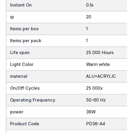
Instant On
0.1s
ip
20
Items per box
1
Items per pack
1
Life span
25 000 Hours
Light Color
Warm white
material
ALU+ACRYLIC
On/Off Cycles
25 000x
Operating Frequency
50-60 Hz
power
36W
Product Code
PD36-A4