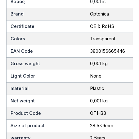
Βάρος
0,001 κ.
Brand
Optonica
Certificate
CE & RoHS
Colors
Transparent
EAN Code
3800156665446
Gross weight
0,001 kg
Light Color
None
material
Plastic
Net weight
0,001 kg
Product Code
OT1-B3
Size of product
28.5x9mm
warranty
2 Years