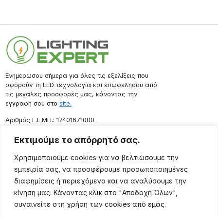
Ενημερώσου σήμερα για όλες τις εξελίξεις που
αφορούν τη LED τεχνολογία και επωφελήσου από
τις μεγάλες προσφορές μας, κάνοντας την
εγγραφή σου στο
site.
Aριθμός Γ.Ε.ΜΗ.: 17401671000
Επικοινωνία
Εκτιμούμε το απόρρητό σας.
Ρόδου 133, Αθήνα 10443
Χρησιμοποιούμε cookies για να βελτιώσουμε την
(+30) 211 725 5427
εμπειρία σας, να προσφέρουμε προσωποποιημένες
sales@lightingexpert.gr
διαφημίσεις ή περιεχόμενο και να αναλύσουμε την
κίνηση μας. Κάνοντας κλικ στο "Αποδοχή Όλων",
συναινείτε στη χρήση των cookies από εμάς.