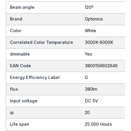
Beam angle
120º
Brand
Optonica
Color
White
Correlated Color Temperature
3000K-6000K
dimmable
Yes
EAN Code
3800156602649
Energy Efficiency Label
G
flux
380lm
Input voltage
DC 5V
ip
20
Life span
25 000 Hours