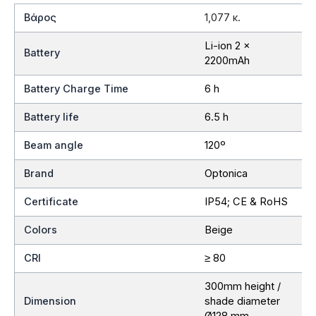
Βάρος
1,077 κ.
Li-ion 2 x
Battery
2200mAh
Battery Charge Time
6 h
Battery life
6.5 h
Beam angle
120º
Brand
Optonica
Certificate
IP54; CE & RoHS
Colors
Beige
CRI
≥ 80
300mm height /
Dimension
shade diameter
Ø128 mm