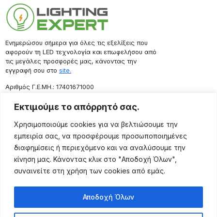
Ενημερώσου σήμερα για όλες τις εξελίξεις που
αφορούν τη LED τεχνολογία και επωφελήσου από
τις μεγάλες προσφορές μας, κάνοντας την
εγγραφή σου στο
site.
Aριθμός Γ.Ε.ΜΗ.: 17401671000
Επικοινωνία
Εκτιμούμε το απόρρητό σας.
Ρόδου 133, Αθήνα 10443
Χρησιμοποιούμε cookies για να βελτιώσουμε την
(+30) 211 725 5427
εμπειρία σας, να προσφέρουμε προσωποποιημένες
sales@lightingexpert.gr
διαφημίσεις ή περιεχόμενο και να αναλύσουμε την
κίνηση μας. Κάνοντας κλικ στο "Αποδοχή Όλων",
συναινείτε στη χρήση των cookies από εμάς.
Χρήσιμες Σελίδες
Αποδοχή Όλων
Ο Λογαριασμός μου
Προϊόντα