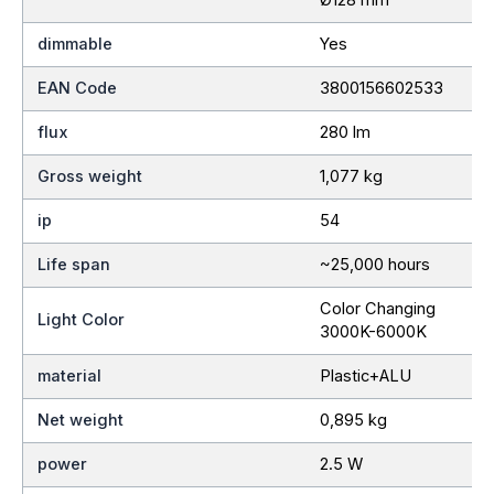
dimmable
Yes
EAN Code
3800156602533
flux
280 lm
Gross weight
1,077 kg
ip
54
Life span
~25,000 hours
Color Changing
Light Color
3000K-6000K
material
Plastic+ALU
Net weight
0,895 kg
power
2.5 W