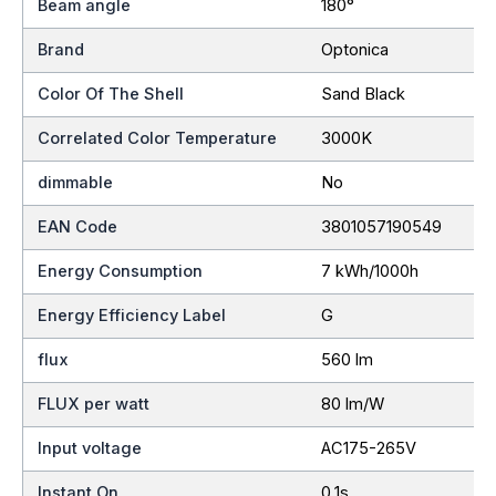
Beam angle
180°
Brand
Optonica
Color Of The Shell
Sand Black
Correlated Color Temperature
3000K
dimmable
No
EAN Code
3801057190549
Energy Consumption
7 kWh/1000h
Energy Efficiency Label
G
flux
560 lm
FLUX per watt
80 lm/W
Input voltage
AC175-265V
Instant On
0.1s