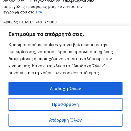
αφορούν τη LED τεχνολογία και επωφελήσου από
τις μεγάλες προσφορές μας, κάνοντας την
εγγραφή σου στο
site.
Aριθμός Γ.Ε.ΜΗ.: 17401671000
Επικοινωνία
Εκτιμούμε το απόρρητό σας.
Ρόδου 133, Αθήνα 10443
Χρησιμοποιούμε cookies για να βελτιώσουμε την
(+30) 211 725 5427
εμπειρία σας, να προσφέρουμε προσωποποιημένες
sales@lightingexpert.gr
διαφημίσεις ή περιεχόμενο και να αναλύσουμε την
κίνηση μας. Κάνοντας κλικ στο "Αποδοχή Όλων",
συναινείτε στη χρήση των cookies από εμάς.
Χρήσιμες Σελίδες
Αποδοχή Όλων
Ο Λογαριασμός μου
Προϊόντα
Προσαρμογή
Όροι Χρήσης
Τρόποι Αποστολής
Απόρριψη Όλων
Τρόποι Πληρωμής
Πολιτική Επιστροφής