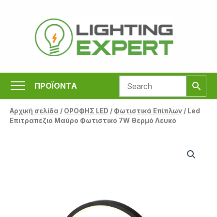
Μετάβαση
στο
περιεχόμενο
ΠΡΟΪΟΝΤΑ
Αρχική σελίδα
/
ΟΡΟΦΗΣ LED
/
Φωτιστικά Επίπλων
/ Led
Επιτραπέζιο Μαύρο Φωτιστικό 7W Θερμό Λευκό