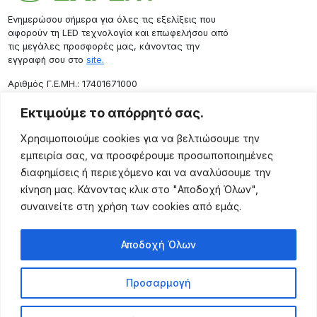
Ενημερώσου σήμερα για όλες τις εξελίξεις που
αφορούν τη LED τεχνολογία και επωφελήσου από
τις μεγάλες προσφορές μας, κάνοντας την
εγγραφή σου στο
site.
Aριθμός Γ.Ε.ΜΗ.: 17401671000
Επικοινωνία
Εκτιμούμε το απόρρητό σας.
Ρόδου 133, Αθήνα 10443
Χρησιμοποιούμε cookies για να βελτιώσουμε την
(+30) 211 725 5427
εμπειρία σας, να προσφέρουμε προσωποποιημένες
sales@lightingexpert.gr
διαφημίσεις ή περιεχόμενο και να αναλύσουμε την
κίνηση μας. Κάνοντας κλικ στο "Αποδοχή Όλων",
συναινείτε στη χρήση των cookies από εμάς.
Χρήσιμες Σελίδες
Αποδοχή Όλων
Ο Λογαριασμός μου
Προϊόντα
Προσαρμογή
Όροι Χρήσης
Τρόποι Αποστολής