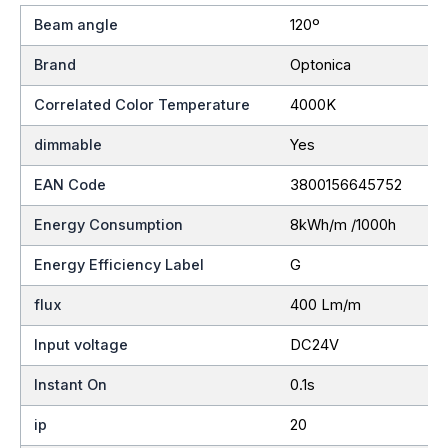
Beam angle
120º
Brand
Optonica
Correlated Color Temperature
4000K
dimmable
Yes
EAN Code
3800156645752
Energy Consumption
8kWh/m /1000h
Energy Efficiency Label
G
flux
400 Lm/m
Input voltage
DC24V
Instant On
0.1s
ip
20