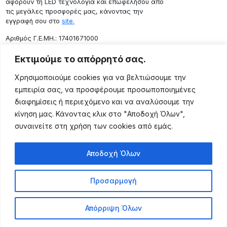
αφορούν τη LED τεχνολογία και επωφελήσου από
τις μεγάλες προσφορές μας, κάνοντας την
εγγραφή σου στο
site.
Aριθμός Γ.Ε.ΜΗ.: 17401671000
Επικοινωνία
Εκτιμούμε το απόρρητό σας.
Ρόδου 133, Αθήνα 10443
Χρησιμοποιούμε cookies για να βελτιώσουμε την
(+30) 211 725 5427
εμπειρία σας, να προσφέρουμε προσωποποιημένες
sales@lightingexpert.gr
διαφημίσεις ή περιεχόμενο και να αναλύσουμε την
κίνηση μας. Κάνοντας κλικ στο "Αποδοχή Όλων",
συναινείτε στη χρήση των cookies από εμάς.
Χρήσιμες Σελίδες
Αποδοχή Όλων
Ο Λογαριασμός μου
Προϊόντα
Προσαρμογή
Όροι Χρήσης
Τρόποι Αποστολής
Απόρριψη Όλων
Τρόποι Πληρωμής
Πολιτική Επιστροφής