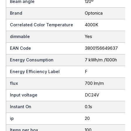
Beam angle
120º
Brand
Optonica
Correlated Color Temperature
4000K
dimmable
Yes
EAN Code
3800156649637
Energy Consumption
7 kWh/m /1000h
Energy Efficiency Label
F
flux
700 lm/m
Input voltage
DC24V
Instant On
0.1s
ip
20
Items per box
100