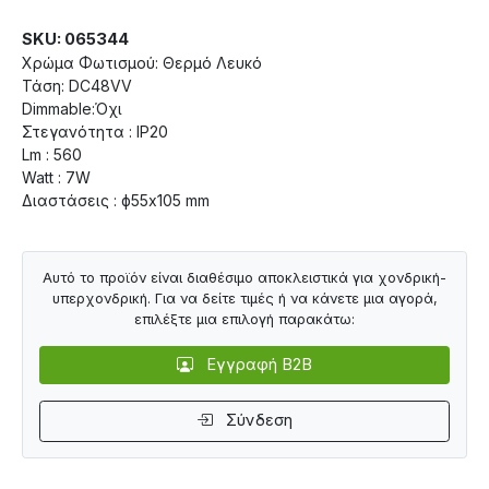
SKU: 065344
Χρώμα Φωτισμού: Θερμό Λευκό
Τάση: DC48VV
Dimmable:Όχι
Στεγανότητα : IP20
Lm : 560
Watt : 7W
Διαστάσεις : ф55х105 mm
Αυτό το προϊόν είναι διαθέσιμο αποκλειστικά για χονδρική-
υπερχονδρική. Για να δείτε τιμές ή να κάνετε μια αγορά,
επιλέξτε μια επιλογή παρακάτω:
Εγγραφή B2B
Σύνδεση