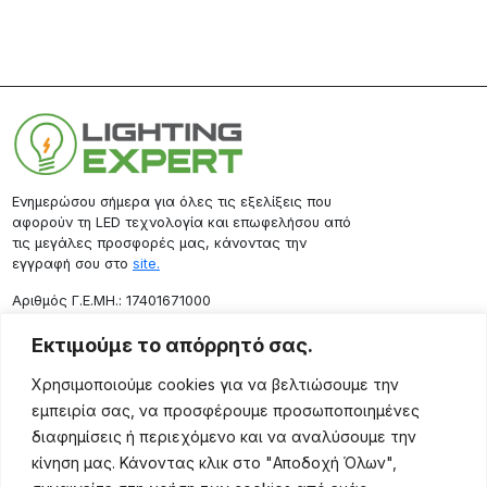
Ενημερώσου σήμερα για όλες τις εξελίξεις που
αφορούν τη LED τεχνολογία και επωφελήσου από
τις μεγάλες προσφορές μας, κάνοντας την
εγγραφή σου στο
site.
Aριθμός Γ.Ε.ΜΗ.: 17401671000
Επικοινωνία
Εκτιμούμε το απόρρητό σας.
Ρόδου 133, Αθήνα 10443
Χρησιμοποιούμε cookies για να βελτιώσουμε την
(+30) 211 725 5427
εμπειρία σας, να προσφέρουμε προσωποποιημένες
sales@lightingexpert.gr
διαφημίσεις ή περιεχόμενο και να αναλύσουμε την
κίνηση μας. Κάνοντας κλικ στο "Αποδοχή Όλων",