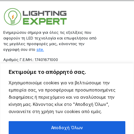
Ενημερώσου σήμερα για όλες τις εξελίξεις που
αφορούν τη LED τεχνολογία και επωφελήσου από
τις μεγάλες προσφορές μας, κάνοντας την
εγγραφή σου στο
site.
Aριθμός Γ.Ε.ΜΗ.: 17401671000
Επικοινωνία
Εκτιμούμε το απόρρητό σας.
Ρόδου 133, Αθήνα 10443
Χρησιμοποιούμε cookies για να βελτιώσουμε την
(+30) 211 725 5427
εμπειρία σας, να προσφέρουμε προσωποποιημένες
sales@lightingexpert.gr
διαφημίσεις ή περιεχόμενο και να αναλύσουμε την
κίνηση μας. Κάνοντας κλικ στο "Αποδοχή Όλων",
συναινείτε στη χρήση των cookies από εμάς.
Χρήσιμες Σελίδες
Αποδοχή Όλων
Ο Λογαριασμός μου