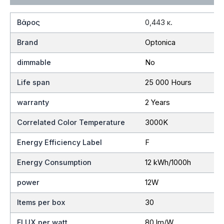
Βάρος
0,443 κ.
Brand
Optonica
dimmable
No
Life span
25 000 Hours
warranty
2 Years
Correlated Color Temperature
3000K
Energy Efficiency Label
F
Energy Consumption
12 kWh/1000h
power
12W
Items per box
30
FLUX per watt
80 lm/W