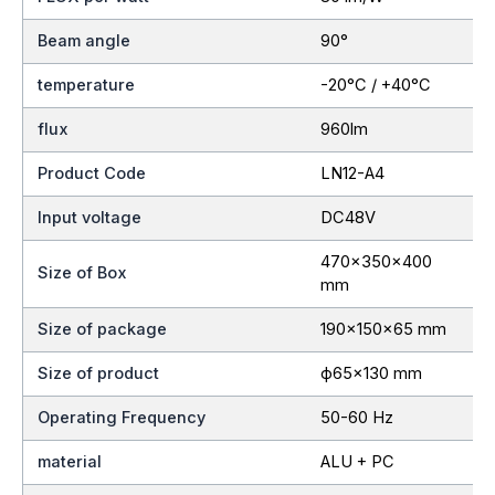
Beam angle
90°
temperature
-20°C / +40°C
flux
960lm
Product Code
LN12-A4
Input voltage
DC48V
470x350x400
Size of Box
mm
Size of package
190x150x65 mm
Size of product
ф65×130 mm
Operating Frequency
50-60 Hz
material
ALU + PC