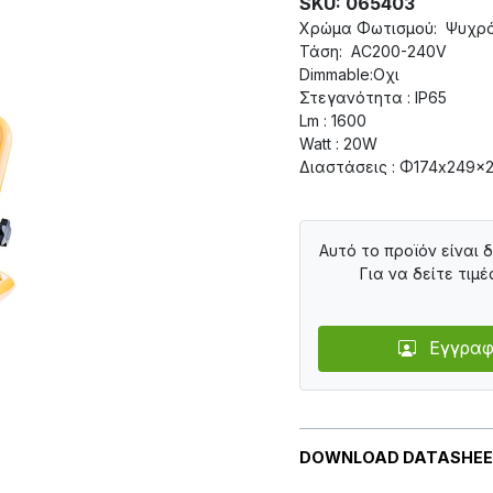
SKU: 065403
Χρώμα Φωτισμού: Ψυχρό
Τάση: AC200-240V
Dimmable:Οχι
Στεγανότητα : IP65
Lm : 1600
Watt : 20W
Διαστάσεις : Φ174x249x
Αυτό το προϊόν είναι 
Για να δείτε τιμέ
Εγγραφ
DOWNLOAD DATASHE