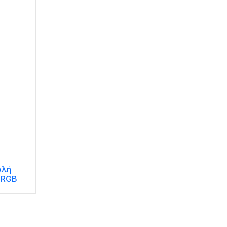
αλή
 RGB