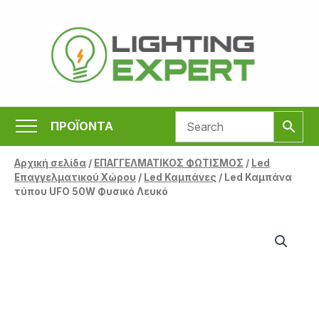
Μετάβαση
στο
περιεχόμενο
ΠΡΟΪΟΝΤΑ
Αρχική σελίδα
/
ΕΠΑΓΓΕΛΜΑΤΙΚΟΣ ΦΩΤΙΣΜΟΣ
/
Led
Επαγγελματικού Χώρου
/
Led Καμπάνες
/ Led Καμπάνα
τύπου UFO 50W Φυσικό Λευκό