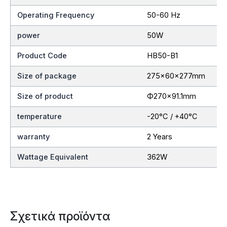
Operating Frequency
50-60 Hz
power
50W
Product Code
HB50-B1
Size of package
275x60x277mm
Size of product
Ф270×91.1mm
temperature
-20°C / +40°C
warranty
2 Years
Wattage Equivalent
362W
Σχετικά προϊόντα