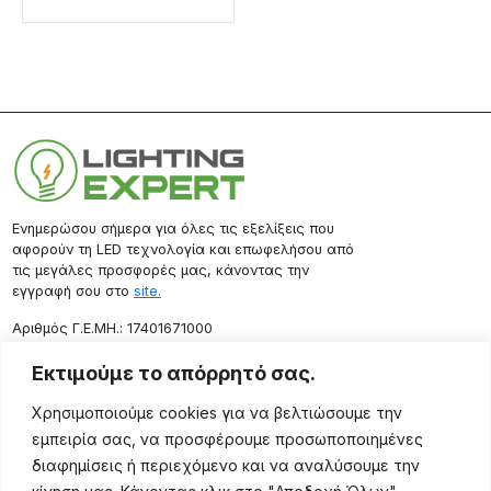
Ενημερώσου σήμερα για όλες τις εξελίξεις που
αφορούν τη LED τεχνολογία και επωφελήσου από
τις μεγάλες προσφορές μας, κάνοντας την
εγγραφή σου στο
site.
Aριθμός Γ.Ε.ΜΗ.: 17401671000
Επικοινωνία
Εκτιμούμε το απόρρητό σας.
Ρόδου 133, Αθήνα 10443
Χρησιμοποιούμε cookies για να βελτιώσουμε την
(+30) 211 725 5427
εμπειρία σας, να προσφέρουμε προσωποποιημένες
sales@lightingexpert.gr
διαφημίσεις ή περιεχόμενο και να αναλύσουμε την