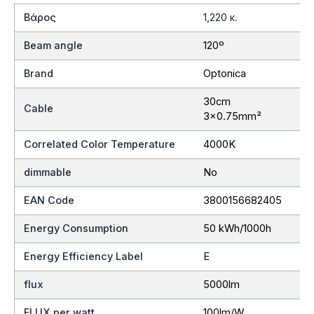
Βάρος
1,220 κ.
Beam angle
120º
Brand
Optonica
30cm
Cable
3×0.75mm²
Correlated Color Temperature
4000K
dimmable
No
EAN Code
3800156682405
Energy Consumption
50 kWh/1000h
Energy Efficiency Label
E
flux
5000lm
FLUX per watt
100lm/W