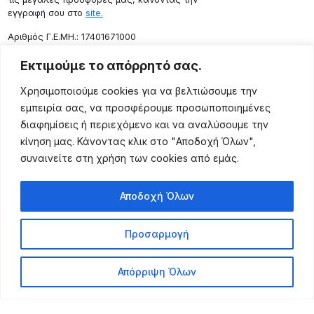
εγγραφή σου στο
site.
Aριθμός Γ.Ε.ΜΗ.: 17401671000
Επικοινωνία
Εκτιμούμε το απόρρητό σας.
Ρόδου 133, Αθήνα 10443
Χρησιμοποιούμε cookies για να βελτιώσουμε την
(+30) 211 725 5427
εμπειρία σας, να προσφέρουμε προσωποποιημένες
sales@lightingexpert.gr
διαφημίσεις ή περιεχόμενο και να αναλύσουμε την
κίνηση μας. Κάνοντας κλικ στο "Αποδοχή Όλων",
συναινείτε στη χρήση των cookies από εμάς.
Χρήσιμες Σελίδες
Αποδοχή Όλων
Ο Λογαριασμός μου
Προϊόντα
Προσαρμογή
Όροι Χρήσης
Τρόποι Αποστολής
Απόρριψη Όλων
Τρόποι Πληρωμής
Πολιτική Επιστροφής