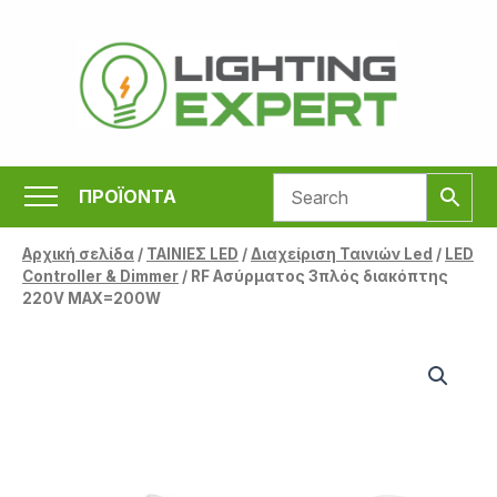
Μετάβαση
στο
περιεχόμενο
ΠΡΟΪΟΝΤΑ
Αρχική σελίδα
/
ΤΑΙΝΙΕΣ LED
/
Διαχείριση Ταινιών Led
/
LED
Controller & Dimmer
/ RF Ασύρματος 3πλός διακόπτης
220V ΜΑΧ=200W