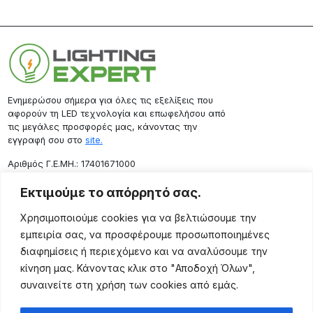
Ενημερώσου σήμερα για όλες τις εξελίξεις που
αφορούν τη LED τεχνολογία και επωφελήσου από
τις μεγάλες προσφορές μας, κάνοντας την
εγγραφή σου στο
site.
Aριθμός Γ.Ε.ΜΗ.: 17401671000
Επικοινωνία
Εκτιμούμε το απόρρητό σας.
Ρόδου 133, Αθήνα 10443
Χρησιμοποιούμε cookies για να βελτιώσουμε την
(+30) 211 725 5427
εμπειρία σας, να προσφέρουμε προσωποποιημένες
sales@lightingexpert.gr
διαφημίσεις ή περιεχόμενο και να αναλύσουμε την
κίνηση μας. Κάνοντας κλικ στο "Αποδοχή Όλων",
συναινείτε στη χρήση των cookies από εμάς.
Χρήσιμες Σελίδες