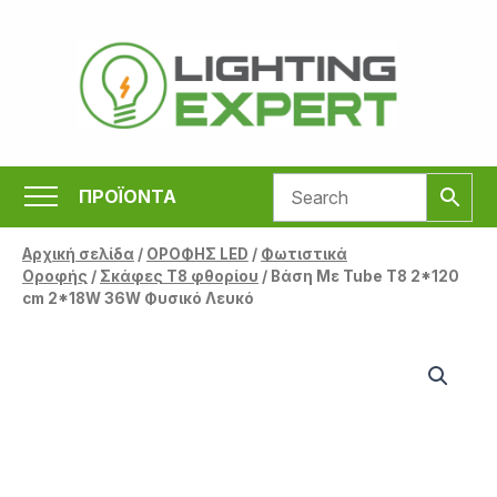
Μετάβαση
στο
περιεχόμενο
ΠΡΟΪΟΝΤΑ
Αρχική σελίδα
/
ΟΡΟΦΗΣ LED
/
Φωτιστικά
Οροφής
/
Σκάφες Τ8 φθορίου
/ Βάση Με Tube T8 2*120
cm 2*18W 36W Φυσικό Λευκό