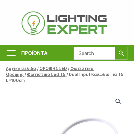
Μετάβαση
στο
περιεχόμενο
ΠΡΟΪΟΝΤΑ
Αρχική σελίδα
/
ΟΡΟΦΗΣ LED
/
Φωτιστικά
Οροφής
/
Φωτιστικά Led T5
/ Dual Input Καλώδιο Για T5
L=100cm