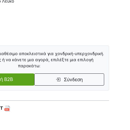
ό Λευκό
διαθέσιμο αποκλειστικά για χονδρική-υπερχονδρική.
ς ή να κάνετε μια αγορά, επιλέξτε μια επιλογή
παρακάτω:
ή B2B
Σύνδεση
ET