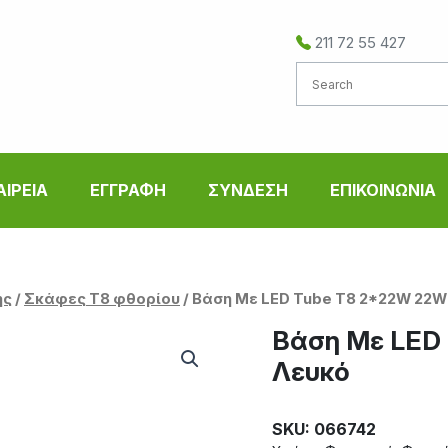
211 72 55 427
ΑΙΡΕΙΑ
ΕΓΓΡΑΦΗ
ΣΥΝΔΕΣΗ
ΕΠΙΚΟΙΝΩΝΙΑ
ής
/
Σκάφες Τ8 φθορίου
/ Βάση Με LED Tube T8 2*22W 22W
Βάση Με LED
Λευκό
SKU: 066742