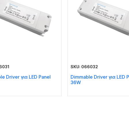
6031
SKU: 066032
e Driver για LED Panel
Dimmable Driver για LED 
36W