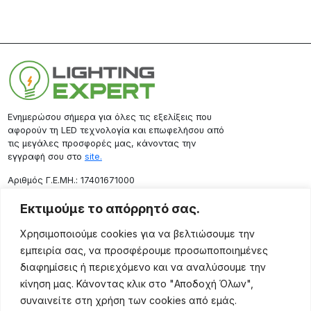
Ενημερώσου σήμερα για όλες τις εξελίξεις που
αφορούν τη LED τεχνολογία και επωφελήσου από
τις μεγάλες προσφορές μας, κάνοντας την
εγγραφή σου στο
site.
Aριθμός Γ.Ε.ΜΗ.: 17401671000
Επικοινωνία
Εκτιμούμε το απόρρητό σας.
Ρόδου 133, Αθήνα 10443
Χρησιμοποιούμε cookies για να βελτιώσουμε την
(+30) 211 725 5427
εμπειρία σας, να προσφέρουμε προσωποποιημένες
sales@lightingexpert.gr
διαφημίσεις ή περιεχόμενο και να αναλύσουμε την
κίνηση μας. Κάνοντας κλικ στο "Αποδοχή Όλων",
συναινείτε στη χρήση των cookies από εμάς.