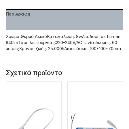
Περιγραφή
Χαρακτηριστικά
Χρώμα:Θερμό ΛευκόΚατανάλωση: 8wΑπόδοση σε Lumen:
640lmΤάση λειτουργίας:220-240V/ACΓωνία δέσμης: 60
μοίρεςΧρόνος ζωής: 25.000hΔιαστάσεις: 100*100*70mm
Σχετικά προϊόντα