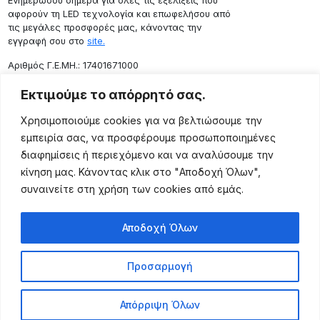
Ενημερώσου σήμερα για όλες τις εξελίξεις που
αφορούν τη LED τεχνολογία και επωφελήσου από
τις μεγάλες προσφορές μας, κάνοντας την
εγγραφή σου στο
site.
Aριθμός Γ.Ε.ΜΗ.: 17401671000
Επικοινωνία
Εκτιμούμε το απόρρητό σας.
Ρόδου 133, Αθήνα 10443
Χρησιμοποιούμε cookies για να βελτιώσουμε την
(+30) 211 725 5427
εμπειρία σας, να προσφέρουμε προσωποποιημένες
sales@lightingexpert.gr
διαφημίσεις ή περιεχόμενο και να αναλύσουμε την
κίνηση μας. Κάνοντας κλικ στο "Αποδοχή Όλων",
συναινείτε στη χρήση των cookies από εμάς.
Χρήσιμες Σελίδες
Αποδοχή Όλων
Ο Λογαριασμός μου
Προϊόντα
Προσαρμογή
Όροι Χρήσης
Τρόποι Αποστολής
Απόρριψη Όλων
Τρόποι Πληρωμής