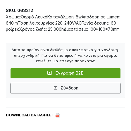
SKU: 063212
Χρώμα:Θερμό ΛευκόΚατανάλωση: 8wΑπόδοση σε Lumen:
640lmΤάση λειτουργίας:220-240V/ACΓωνία δέσμης: 60
μοίρεςΧρόνος ζωής: 25.000hΔιαστάσεις: 100*100*70mm
Αυτό το προϊόν είναι διαθέσιμο αποκλειστικά για χονδρική-
υπερχονδρική. Για να δείτε τιμές ή να κάνετε μια αγορά,
επιλέξτε μια επιλογή παρακάτω:
Εγγραφή B2B
Σύνδεση
DOWNLOAD DATASHEET