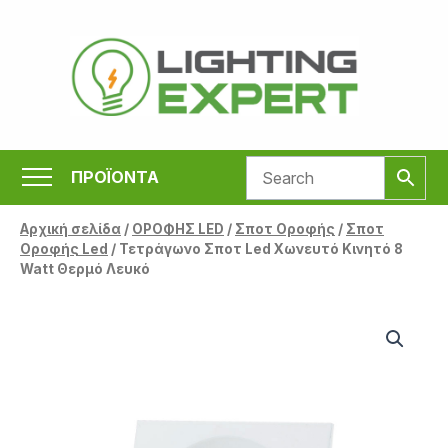
Μετάβαση
στο
περιεχόμενο
ΠΡΟΪΟΝΤΑ
Αρχική σελίδα
/
ΟΡΟΦΗΣ LED
/
Σποτ Οροφής
/
Σποτ
Οροφής Led
/ Τετράγωνο Σποτ Led Χωνευτό Κινητό 8
Watt Θερμό Λευκό