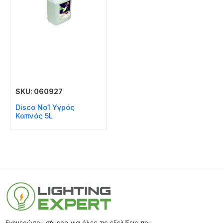
SKU: 060927
Disco No1 Υγρός
Καπνός 5L
Ενημερώσου σήμερα για όλες τις εξελίξεις που