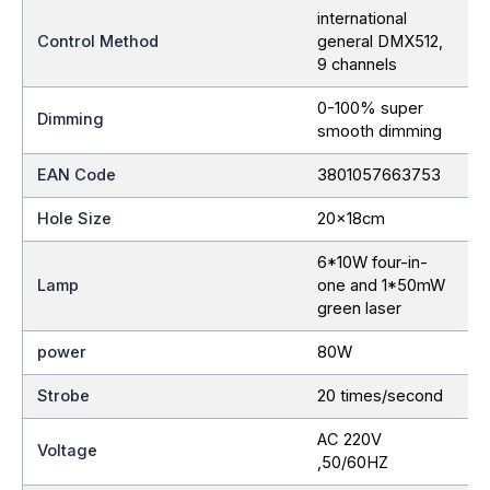
international
Control Method
general DMX512,
9 channels
0-100% super
Dimming
smooth dimming
EAN Code
3801057663753
Hole Size
20x18cm
6*10W four-in-
Lamp
one and 1*50mW
green laser
power
80W
Strobe
20 times/second
AC 220V
Voltage
,50/60HZ