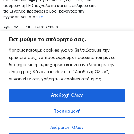
αφορούν τη LED τεχνολογία και επωφελήσου από
τις μεγάλες προσφορές μας, κάνοντας την
εγγραφή σου στο
site.
Aριθμός Γ.Ε.ΜΗ.: 17401671000
Επικοινωνία
Εκτιμούμε το απόρρητό σας.
Ρόδου 133, Αθήνα 10443
Χρησιμοποιούμε cookies για να βελτιώσουμε την
(+30) 211 725 5427
εμπειρία σας, να προσφέρουμε προσωποποιημένες
sales@lightingexpert.gr
διαφημίσεις ή περιεχόμενο και να αναλύσουμε την
κίνηση μας. Κάνοντας κλικ στο "Αποδοχή Όλων",
συναινείτε στη χρήση των cookies από εμάς.
Χρήσιμες Σελίδες
Αποδοχή Όλων
Ο Λογαριασμός μου
Προϊόντα
Προσαρμογή
Όροι Χρήσης
Τρόποι Αποστολής
Απόρριψη Όλων
Τρόποι Πληρωμής