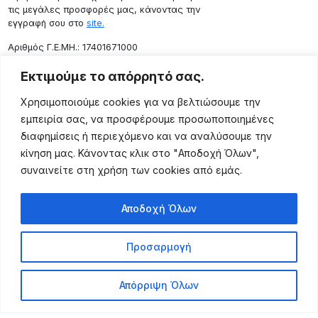
τις μεγάλες προσφορές μας, κάνοντας την
εγγραφή σου στο
site.
Aριθμός Γ.Ε.ΜΗ.: 17401671000
Επικοινωνία
Εκτιμούμε το απόρρητό σας.
Ρόδου 133, Αθήνα 10443
Χρησιμοποιούμε cookies για να βελτιώσουμε την
(+30) 211 725 5427
εμπειρία σας, να προσφέρουμε προσωποποιημένες
sales@lightingexpert.gr
διαφημίσεις ή περιεχόμενο και να αναλύσουμε την
κίνηση μας. Κάνοντας κλικ στο "Αποδοχή Όλων",
συναινείτε στη χρήση των cookies από εμάς.
Χρήσιμες Σελίδες
Αποδοχή Όλων
Ο Λογαριασμός μου
Προϊόντα
Προσαρμογή
Όροι Χρήσης
Τρόποι Αποστολής
Απόρριψη Όλων
Τρόποι Πληρωμής
Πολιτική Επιστροφής