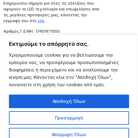
Ενημερώσου σήμερα για όλες τις εξελίξεις που
αφορούν τη LED τεχνολογία και επωφελήσου από
τις μεγάλες προσφορές μας, κάνοντας την
εγγραφή σου στο
site.
Aριθμός Γ.Ε.ΜΗ.: 17401671000
Επικοινωνία
Εκτιμούμε το απόρρητό σας.
Ρόδου 133, Αθήνα 10443
Χρησιμοποιούμε cookies για να βελτιώσουμε την
(+30) 211 725 5427
εμπειρία σας, να προσφέρουμε προσωποποιημένες
sales@lightingexpert.gr
διαφημίσεις ή περιεχόμενο και να αναλύσουμε την
κίνηση μας. Κάνοντας κλικ στο "Αποδοχή Όλων",
συναινείτε στη χρήση των cookies από εμάς.
Χρήσιμες Σελίδες
Αποδοχή Όλων
Ο Λογαριασμός μου
Προϊόντα
Προσαρμογή
Όροι Χρήσης
Τρόποι Αποστολής
Απόρριψη Όλων
Τρόποι Πληρωμής