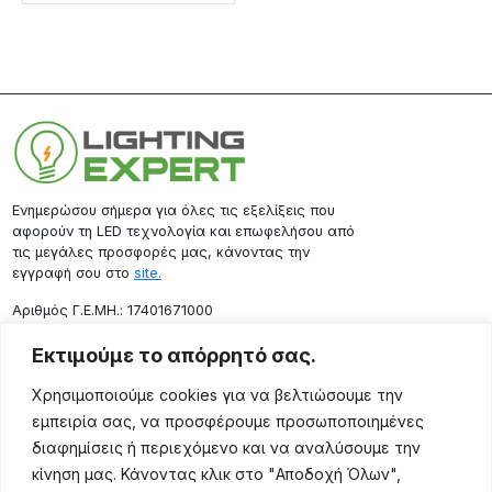
Ενημερώσου σήμερα για όλες τις εξελίξεις που
αφορούν τη LED τεχνολογία και επωφελήσου από
τις μεγάλες προσφορές μας, κάνοντας την
εγγραφή σου στο
site.
Aριθμός Γ.Ε.ΜΗ.: 17401671000
Επικοινωνία
Εκτιμούμε το απόρρητό σας.
Ρόδου 133, Αθήνα 10443
Χρησιμοποιούμε cookies για να βελτιώσουμε την
(+30) 211 725 5427
εμπειρία σας, να προσφέρουμε προσωποποιημένες
sales@lightingexpert.gr
διαφημίσεις ή περιεχόμενο και να αναλύσουμε την
κίνηση μας. Κάνοντας κλικ στο "Αποδοχή Όλων",