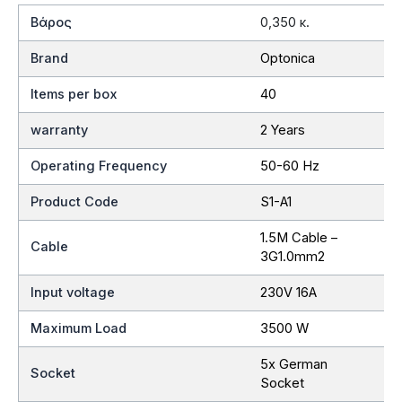
Βάρος
0,350 κ.
Brand
Optonica
Items per box
40
warranty
2 Years
Operating Frequency
50-60 Hz
Product Code
S1-A1
1.5M Cable –
Cable
3G1.0mm2
Input voltage
230V 16A
Maximum Load
3500 W
5x German
Socket
Socket