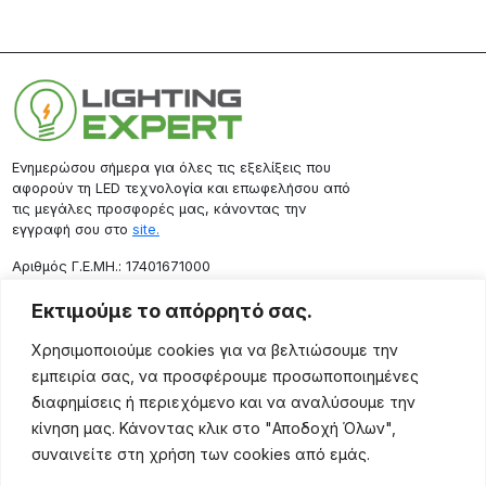
Ενημερώσου σήμερα για όλες τις εξελίξεις που
αφορούν τη LED τεχνολογία και επωφελήσου από
τις μεγάλες προσφορές μας, κάνοντας την
εγγραφή σου στο
site.
Aριθμός Γ.Ε.ΜΗ.: 17401671000
Επικοινωνία
Εκτιμούμε το απόρρητό σας.
Ρόδου 133, Αθήνα 10443
Χρησιμοποιούμε cookies για να βελτιώσουμε την
(+30) 211 725 5427
εμπειρία σας, να προσφέρουμε προσωποποιημένες
sales@lightingexpert.gr
διαφημίσεις ή περιεχόμενο και να αναλύσουμε την
κίνηση μας. Κάνοντας κλικ στο "Αποδοχή Όλων",
συναινείτε στη χρήση των cookies από εμάς.
Χρήσιμες Σελίδες