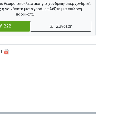
διαθέσιμο αποκλειστικά για χονδρική-υπερχονδρική.
ς ή να κάνετε μια αγορά, επιλέξτε μια επιλογή
παρακάτω:
ή B2B
Σύνδεση
ET