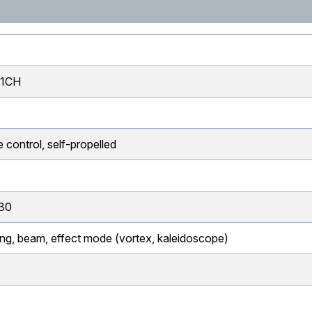
51CH
K
control, self-propelled
30
ng, beam, effect mode (vortex, kaleidoscope)