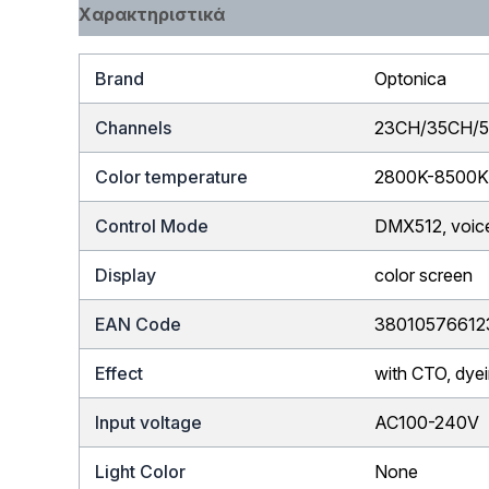
Χαρακτηριστικά
Brand
Optonica
Channels
23CH/35CH/
Color temperature
2800K-8500
Control Mode
DMX512, voice 
Display
color screen
EAN Code
38010576612
Effect
with CTO, dyei
Input voltage
AC100-240V
Light Color
None