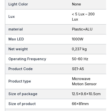
Light Color
None
< 5 Lux – 200
Lux
Lux
material
Plastic+ALU
Max LED
1000W
Net weight
0,237 kg
Operating Frequency
50-60 Hz
Product Code
SE1-A5
Microwave
Product type
Motion Sensor
Size of package
12.5×9.6×10.5cm
Size of product
66x81mm