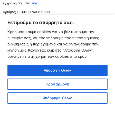
εγγραφή σου στο
site.
Aριθμός Γ.Ε.ΜΗ.: 17401671000
Επικοινωνία
Εκτιμούμε το απόρρητό σας.
Ρόδου 133, Αθήνα 10443
Χρησιμοποιούμε cookies για να βελτιώσουμε την
(+30) 211 725 5427
εμπειρία σας, να προσφέρουμε προσωποποιημένες
sales@lightingexpert.gr
διαφημίσεις ή περιεχόμενο και να αναλύσουμε την
κίνηση μας. Κάνοντας κλικ στο "Αποδοχή Όλων",
συναινείτε στη χρήση των cookies από εμάς.
Χρήσιμες Σελίδες
Αποδοχή Όλων
Ο Λογαριασμός μου
Προϊόντα
Προσαρμογή
Όροι Χρήσης
Τρόποι Αποστολής
Απόρριψη Όλων
Τρόποι Πληρωμής
Πολιτική Επιστροφής