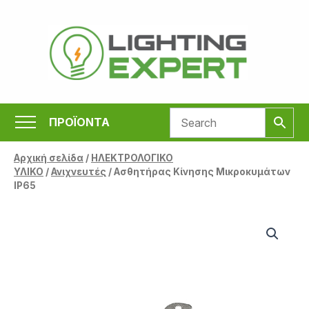
Μετάβαση
στο
περιεχόμενο
ΠΡΟΪΟΝΤΑ
Αρχική σελίδα
/
ΗΛΕΚΤΡΟΛΟΓΙΚΟ
ΥΛΙΚΟ
/
Ανιχνευτές
/ Ασθητήρας Κίνησης Μικροκυμάτων
IP65