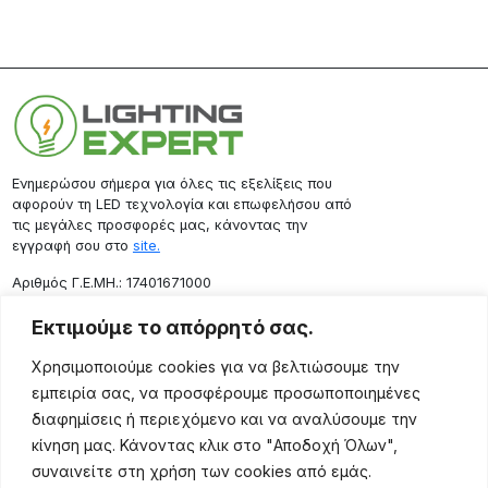
Ενημερώσου σήμερα για όλες τις εξελίξεις που
αφορούν τη LED τεχνολογία και επωφελήσου από
τις μεγάλες προσφορές μας, κάνοντας την
εγγραφή σου στο
site.
Aριθμός Γ.Ε.ΜΗ.: 17401671000
Επικοινωνία
Εκτιμούμε το απόρρητό σας.
Ρόδου 133, Αθήνα 10443
Χρησιμοποιούμε cookies για να βελτιώσουμε την
(+30) 211 725 5427
εμπειρία σας, να προσφέρουμε προσωποποιημένες
sales@lightingexpert.gr
διαφημίσεις ή περιεχόμενο και να αναλύσουμε την
κίνηση μας. Κάνοντας κλικ στο "Αποδοχή Όλων",
συναινείτε στη χρήση των cookies από εμάς.