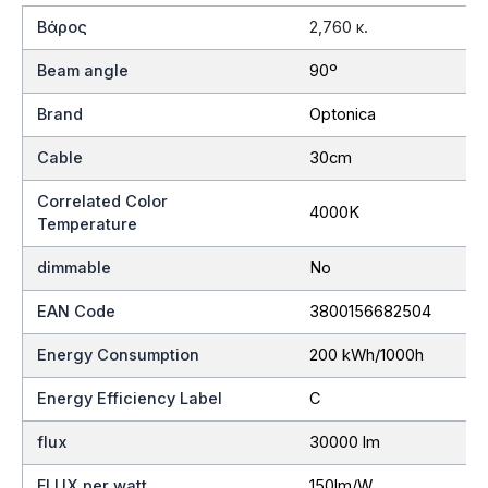
Βάρος
2,760 κ.
Beam angle
90º
Brand
Optonica
Cable
30cm
Correlated Color
4000K
Temperature
dimmable
No
EAN Code
3800156682504
Energy Consumption
200 kWh/1000h
Energy Efficiency Label
C
flux
30000 lm
FLUX per watt
150lm/W