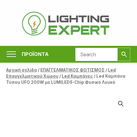
Μετάβαση
στο
περιεχόμενο
ΠΡΟΪΟΝΤΑ
Αρχική σελίδα
/
ΕΠΑΓΓΕΛΜΑΤΙΚΟΣ ΦΩΤΙΣΜΟΣ
/
Led
Επαγγελματικού Χώρου
/
Led Καμπάνες
/ Led Καμπάνα
Τύπου UFO 200W με LUMILEDS-Chip Φυσικό Λευκό