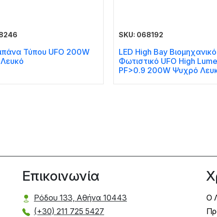
68246
SKU: 068192
μπάνα Τύπου UFO 200W
LED High Bay Βιομηχανικό
 Λευκό
Φωτιστικό UFO High Lum
PF>0.9 200W Ψυχρό Λευ
Επικοινωνία
Χ
Ρόδου 133, Αθήνα 10443
Ο 
(+30) 211 725 5427
Πρ