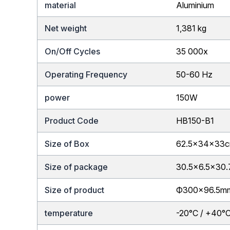
material
Aluminium
Net weight
1,381 kg
On/Off Cycles
35 000x
Operating Frequency
50-60 Hz
power
150W
Product Code
HB150-B1
Size of Box
62.5x34x33
Size of package
30.5×6.5×30
Size of product
Ф300×96.5m
temperature
-20°C / +40°