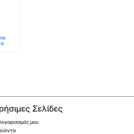
ens
κό
ρήσιμες Σελίδες
Λογαριασμός μου
οϊόντα