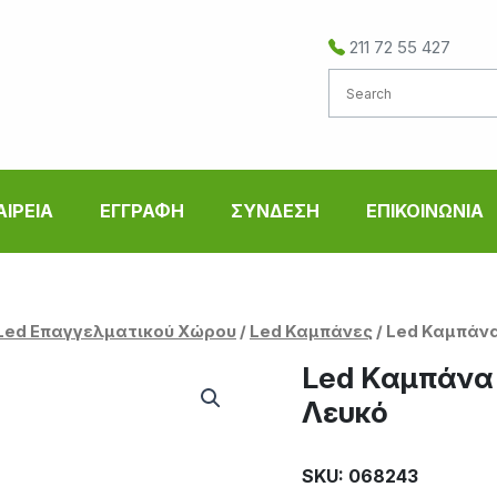
211 72 55 427
ΑΙΡΕΙΑ
ΕΓΓΡΑΦΗ
ΣΥΝΔΕΣΗ
ΕΠΙΚΟΙΝΩΝΙΑ
Led Επαγγελματικού Χώρου
/
Led Καμπάνες
/ Led Καμπάν
Led Καμπάνα
Λευκό
SKU: 068243