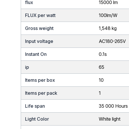
flux
15000 lm
FLUX per watt
100lm/W
Gross weight
1,548 kg
Input voltage
AC180-265V
Instant On
0.1s
ip
65
Items per box
10
Items per pack
1
Life span
35 000 Hours
Light Color
White light