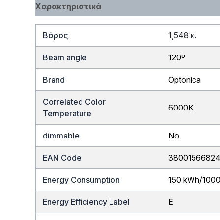
Χαρακτηριστικά
Βάρος
1,548 κ.
Beam angle
120º
Brand
Optonica
Correlated Color
6000K
Temperature
dimmable
No
EAN Code
3800156682
Energy Consumption
150 kWh/100
Energy Efficiency Label
E