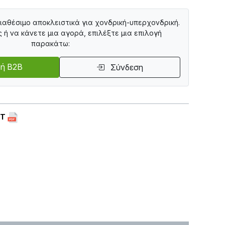
διαθέσιμο αποκλειστικά για χονδρική-υπερχονδρική.
ς ή να κάνετε μια αγορά, επιλέξτε μια επιλογή
παρακάτω:
ή B2B
Σύνδεση
ET