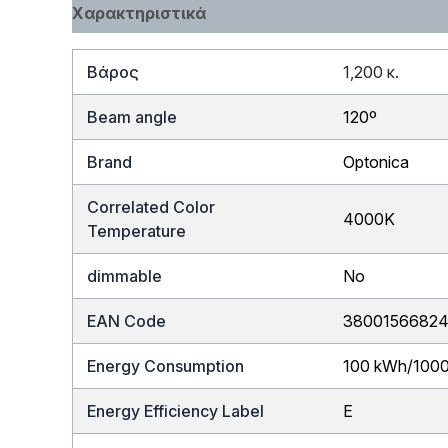
Χαρακτηριστικά
Βάρος
1,200 κ.
Beam angle
120º
Brand
Optonica
Correlated Color
4000K
Temperature
dimmable
No
EAN Code
3800156682
Energy Consumption
100 kWh/100
Energy Efficiency Label
E