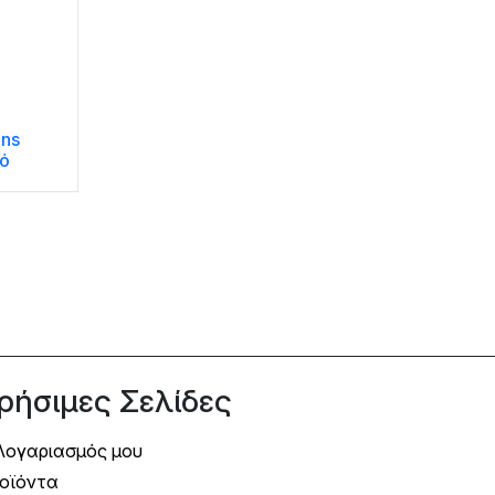
ens
ό
ρήσιμες Σελίδες
Λογαριασμός μου
οϊόντα