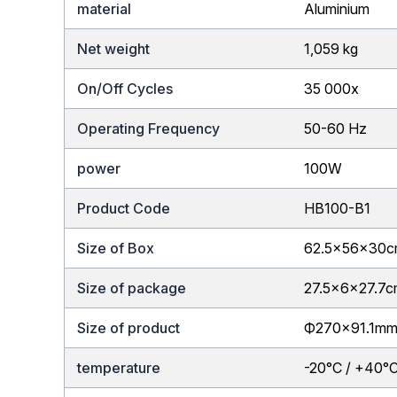
material
Aluminium
Net weight
1,059 kg
On/Off Cycles
35 000x
Operating Frequency
50-60 Hz
power
100W
Product Code
HB100-B1
Size of Box
62.5x56x30
Size of package
27.5x6x27.7
Size of product
Ф270×91.1m
temperature
-20°C / +40°