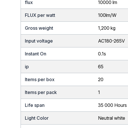
flux
10000 lm
FLUX per watt
100lm/W
Gross weight
1,200 kg
Input voltage
AC180-265V
Instant On
0.1s
ip
65
Items per box
20
Items per pack
1
Life span
35 000 Hours
Light Color
Neutral white