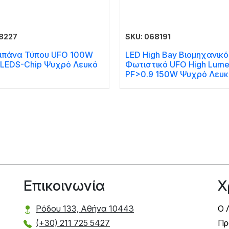
8227
SKU: 068191
μπάνα Τύπου UFO 100W
LED High Bay Βιομηχανικό
ILEDS-Chip Ψυχρό Λευκό
Φωτιστικό UFO High Lum
PF>0.9 150W Ψυχρό Λευκ
Επικοινωνία
Χ
Ρόδου 133, Αθήνα 10443
Ο 
(+30) 211 725 5427
Πρ