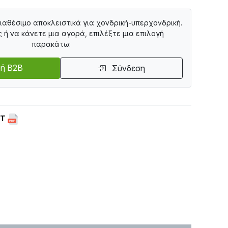
διαθέσιμο αποκλειστικά για χονδρική-υπερχονδρική.
ς ή να κάνετε μια αγορά, επιλέξτε μια επιλογή
παρακάτω:
ή B2B
Σύνδεση
ET